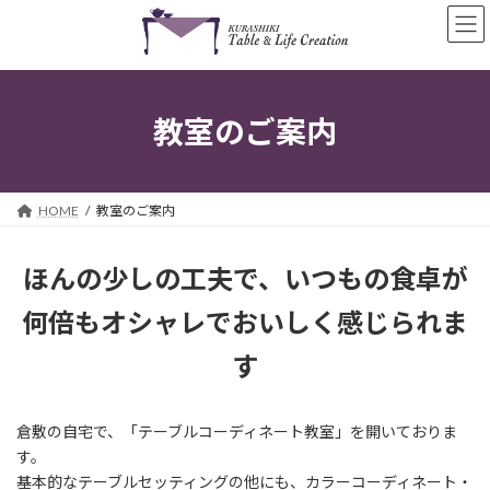
コ
ナ
ン
ビ
テ
ゲ
ン
ー
ツ
シ
へ
ョ
教室のご案内
ス
ン
キ
に
ッ
移
プ
動
HOME
教室のご案内
ほんの少しの工夫で、いつもの食卓が
何倍もオシャレでおいしく感じられま
す
倉敷の自宅で、「テーブルコーディネート教室」を開いておりま
す。
基本的なテーブルセッティングの他にも、カラーコーディネート・