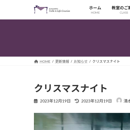
コ
ナ
ホーム
教室のご
ン
ビ
HOME
CLASS
テ
ゲ
ン
ー
ツ
シ
へ
ョ
ス
ン
キ
に
ッ
移
HOME
更新情報
お知らせ
クリスマスナイト
プ
動
クリスマスナイト
最
2023年12月19日
2023年12月19日
清
終
更
新
日
時